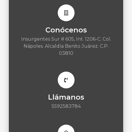
Conócenos
Insurgentes Sur # 605, Int. 1206-C. Col.
Nápoles. Alcaldía Benito Juárez. C.P.
03810
Llámanos
5592583784